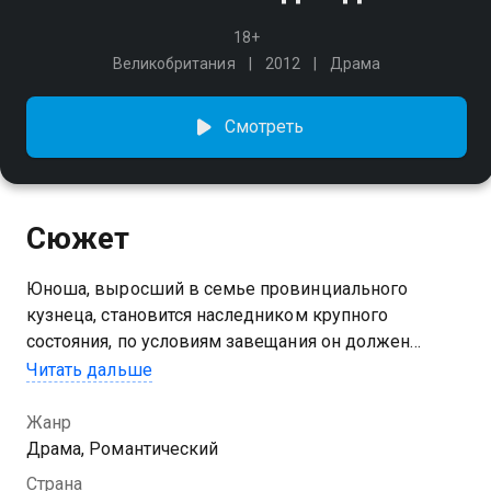
18+
Великобритания
2012
Драма
Смотреть
Сюжет
Юноша, выросший в семье провинциального
кузнеца, становится наследником крупного
состояния, по условиям завещания он должен
оставить привычную жизнь, чтобы получить в
Читать дальше
Лондоне воспитание джентльмена, не
интересоваться личностью благодетеля и никогда
Жанр
не сменять своё имя. Став респектабельным
Драма, Романтический
джентльменом, он надеется добиться расположения
Страна