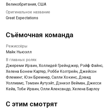
девушки, в которую влюблён с детства…
Великобритания, США
Оригинальное название
Great Expectations
Съёмочная команда
Режиссёры
Майк Ньюэлл
В главных ролях
Джереми Ирвин, Холлидей Грейнджер, Рэйф Файнс,
Хелена Бонем Картер, Робби Колтрейн, Джейсон
Флеминг, Юэн Бремнер, Салли Хокинс, Дэвид
Уоллиамс, Тэмзин Аутуэйт, Дэниэл Вейман, Джесси
Кейв, Тоби Ирвин, Олли Александр, Хелена Барлоу
С этим смотрят