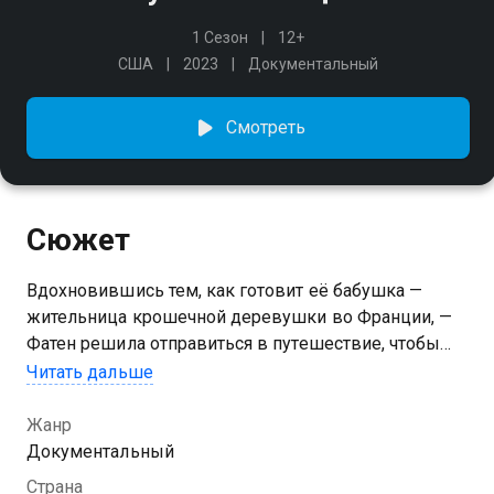
1 Сезон
12+
США
2023
Документальный
Смотреть
Сюжет
Вдохновившись тем, как готовит её бабушка —
жительница крошечной деревушки во Франции, —
Фатен решила отправиться в путешествие, чтобы
познакомиться с другими хранительницами
Читать дальше
семейных рецептов. Присоединившись к ней,
мы побываем в семи европейских странах
Жанр
и поучимся у замечательных бабушек, которые, как
Документальный
никто другой, умеют готовить еду, согревающую
Страна