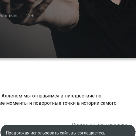
альный
12+
фи Алленом мы отправимся в путешествие по
ие моменты и поворотные точки в истории самого
Оригинальное название
итания
Football: A Brief History by Al
Продолжая использовать сайт, вы соглашаетесь