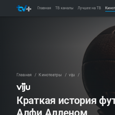
Главная
ТВ каналы
Лучшее на ТВ
Кино
Главная
/
Кинотеатры
/
viju
/
Краткая история фу
Алфи Алленом