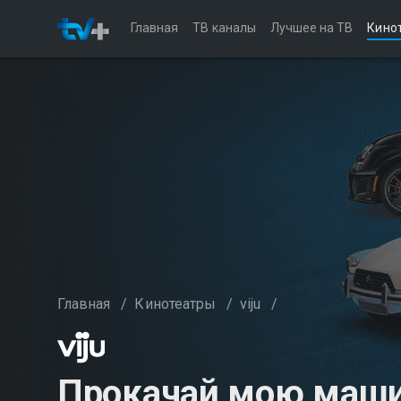
Главная
ТВ каналы
Лучшее на ТВ
Кино
Главная
/
Кинотеатры
/
viju
/
Прокачай мою маш