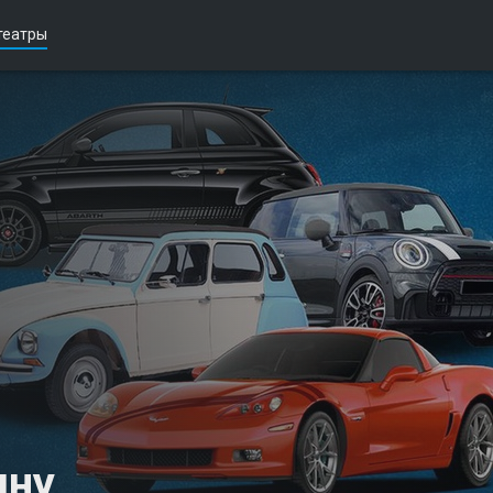
театры
ину