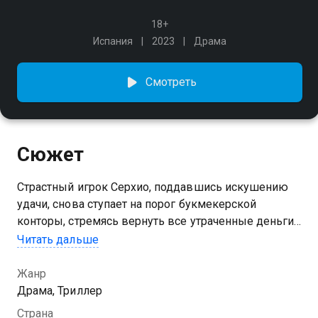
18+
Испания
2023
Драма
Смотреть
Сюжет
Страстный игрок Серхио, поддавшись искушению
удачи, снова ступает на порог букмекерской
конторы, стремясь вернуть все утраченные деньги.
Внезапно в заведение врывается другой игрок
Читать дальше
с пистолетом, и его выстрел решает судьбы сразу
нескольких человек.
Жанр
Драма, Триллер
Страна