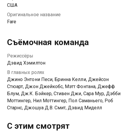
США
Оригинальное название
Fare
Съёмочная команда
Режиссёры
Дэвид Хэмилтон
В главных ролях
Джино Энтони Песи, Бринна Келли, Джейсон
Стюарт, Джон Джейкобс, Мэтт Фонтана, Джефф
Блум, Дж.К. Бэйкер, Стивен Джи, Сара Мур, Дэбби
Моттингер, Нил Моттингер, Пол Саманьего, Роб
Старнс, Джошуа Д.В. Смит, Дэвид Миделл
С этим смотрят