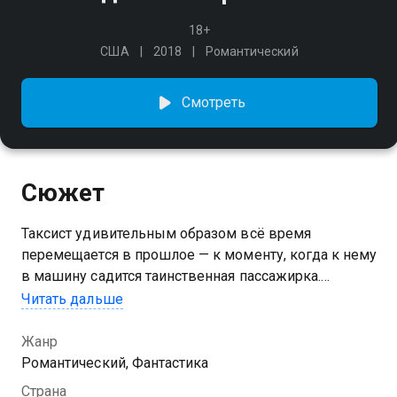
18+
США
2018
Романтический
Смотреть
Сюжет
Таксист удивительным образом всё время
перемещается в прошлое — к моменту, когда к нему
в машину садится таинственная пассажирка.
Пространственно-временная ловушка захватывает
Читать дальше
их и меняет жизнь навсегда…
Жанр
Романтический, Фантастика
Страна