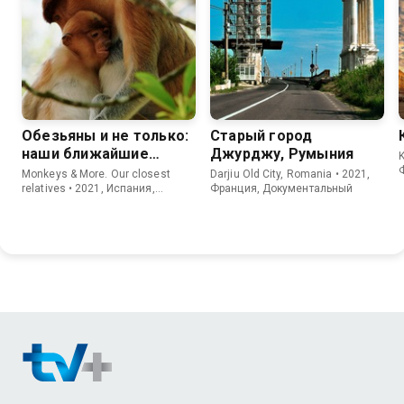
Обезьяны и не только:
Старый город
наши ближайшие
Джурджу, Румыния
K
родственники
Monkeys & More. Our closest
Darjiu Old City, Romania • 2021,
relatives • 2021, Испания,
Франция, Документальный
Документальный