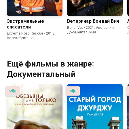
Экстремальные
Ветеринар Бондай Бич
спасатели
Bondi Vet • 2021, Австралия,
C
Документальный
Extreme Road Rescue • 2018,
Великобритания,
Документальный
Ещё фильмы в жанре:
Документальный