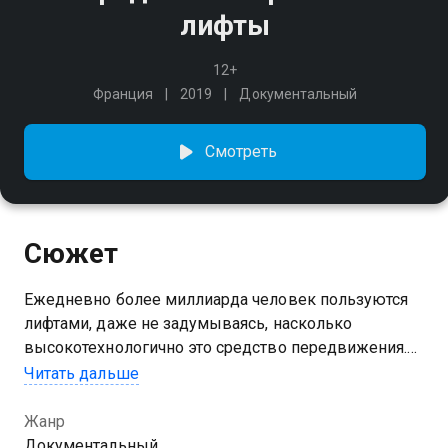
лифты
12+
Франция
2019
Документальный
Смотреть
Сюжет
Ежедневно более миллиарда человек пользуются
лифтами, даже не задумываясь, насколько
высокотехнологично это средство передвижения.
С середины XIX века индустрия лифтостроения идёт
Читать дальше
в ногу с техническим прогрессом, и сегодня
знакомая всем нам кабина — это сложное
Жанр
устройство, созданное с применением самых
Документальный