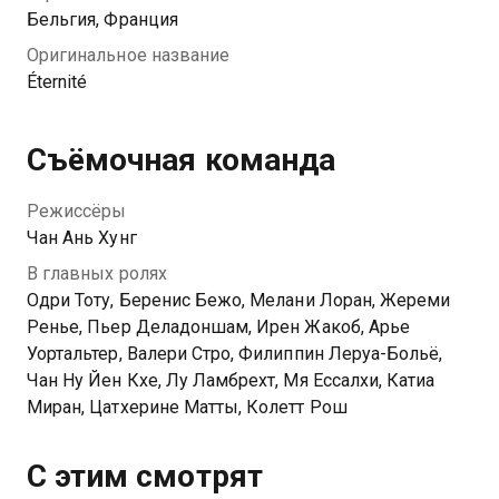
Бельгия, Франция
Оригинальное название
Éternité
Съёмочная команда
Режиссёры
Чан Ань Хунг
В главных ролях
Одри Тоту, Беренис Бежо, Мелани Лоран, Жереми
Ренье, Пьер Деладоншам, Ирен Жакоб, Арье
Уортальтер, Валери Стро, Филиппин Леруа-Больё,
Чан Ну Йен Кхе, Лу Ламбрехт, Мя Ессалхи, Катиа
Миран, Цатхерине Матты, Колетт Рош
С этим смотрят