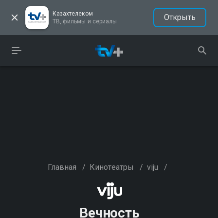
Казахтелеком
Открыть
ТВ, фильмы и сериалы
Главная
/
Кинотеатры
/
viju
/
Вечность