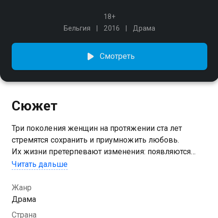
18+
Бельгия
2016
Драма
Смотреть
Сюжет
Три поколения женщин на протяжении ста лет
стремятся сохранить и приумножить любовь.
Их жизни претерпевают изменения: появляются
новые люди и отношения, а красота уходит. Однако
Читать дальше
истинное чувство остается вечным.
Жанр
Драма
Страна