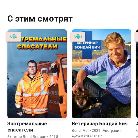
С этим смотрят
Экстремальные
Ветеринар Бондай Бич
спасатели
Bondi Vet • 2021, Австралия,
C
Документальный
Extreme Road Rescue • 2018,