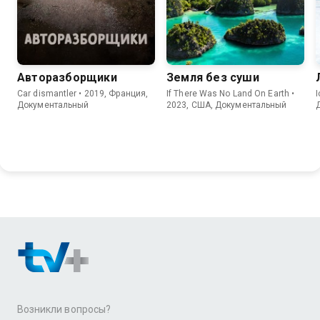
Авторазборщики
Земля без суши
Car dismantler • 2019, Франция,
If There Was No Land On Earth •
I
Документальный
2023, США, Документальный
Возникли вопросы?