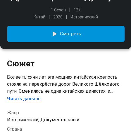
1 Сезон
12+
Китай
2020
Исторический
Смотреть
Сюжет
Более тысячи лет эта мощная китайская крепость
стояла на перекрёстке дорог Великого Шёлкового
пути. Сменилась не одна китайская династия, и
стратегически важный пункт пришёл в запустение.
Читать дальше
Как же это произошло?
Жанр
Исторический, Документальный
Страна