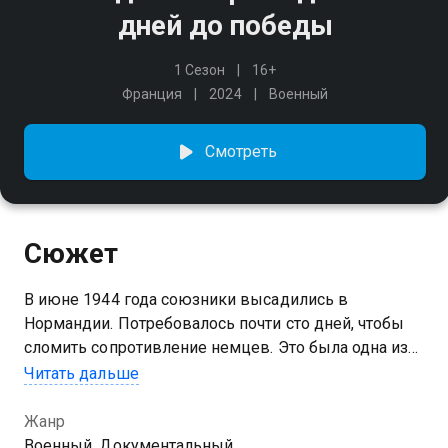
дней до победы
1 Сезон
16+
Франция
2024
Военный
Смотреть
Сюжет
В июне 1944 года союзники высадились в
Нормандии. Потребовалось почти сто дней, чтобы
сломить сопротивление немцев. Это была одна из
самых масштабных операций в истории!
Читать дальше
Жанр
Военный, Документальный