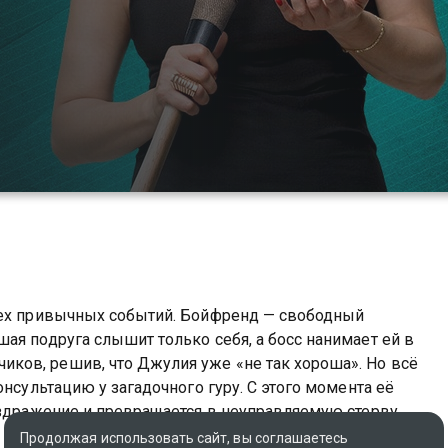
сех привычных событий. Бойфренд — свободный
ая подруга слышит только себя, а босс нанимает ей в
ов, решив, что Джулия уже «не так хороша». Но всё
онсультацию у загадочного гуру. С этого момента её
аздражение и превращается в неуправляемую стерву…
Продолжая использовать сайт, вы соглашаетесь