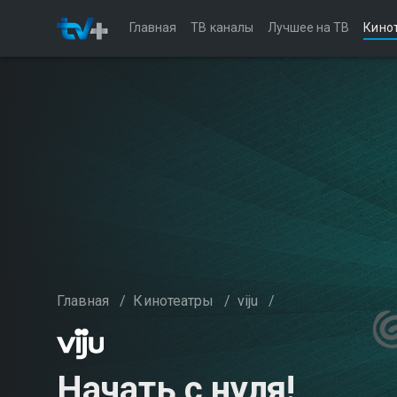
Главная
ТВ каналы
Лучшее на ТВ
Кино
Главная
/
Кинотеатры
/
viju
/
Начать с нуля!