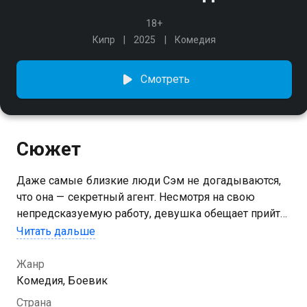
18+
Кипр
2025
Комедия
Смотреть
Сюжет
Даже самые близкие люди Сэм не догадываются,
что она — секретный агент. Несмотря на свою
непредсказуемую работу, девушка обещает прийти
на свадьбу лучшей подруги, однако и там
Читать дальше
не обойдётся без «сюрпризов». Когда наёмники
берут в заложники гостей торжества, Сэм решает
Жанр
во что бы то ни стало спасти праздник: по-шпионски
Комедия, Боевик
профессионально и по-женски грациозно.
Страна