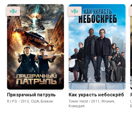
Призрачный патруль
Как украсть небоскрёб
R.I.P.D. • 2013, США, Боевик
Tower Heist • 2011, Япония,
I
Комедия