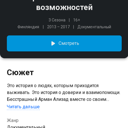
возможностей
3 Сезона
16+
Финляндия
2013 – 2017
Документальный
Смотреть
Сюжет
Это история о людях, которым приходится
выживать. Это история о доверии и взаимопомощи.
Бесстрашный Арман Ализад вместе со своим
оператором он проедет по свету и прочувствует на
Читать дальше
себе жизнь людей из самых неблагополучных мест
нашей планеты. Арман станет частью бандитской
Жанр
группировки в бразильской фавеле, присоединится
Документальный