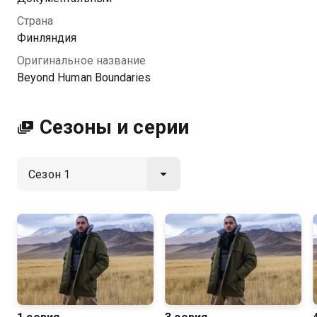
к бедуинам в Саудовской Аравии, и даже
Страна
попытается выжить среди бесконечных свалок в
Финляндия
Камбодже.
Оригинальное название
Beyond Human Boundaries
Сезоны и серии