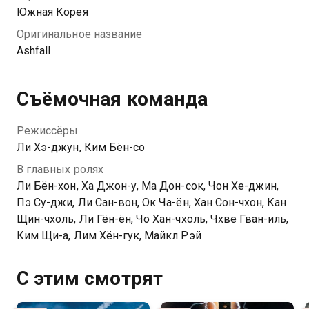
Южная Корея
Оригинальное название
Ashfall
Съёмочная команда
Режиссёры
Ли Хэ-джун, Ким Бён-со
В главных ролях
Ли Бён-хон, Ха Джон-у, Ма Дон-сок, Чон Хе-джин,
Пэ Су-джи, Ли Сан-вон, Ок Ча-ён, Хан Сон-чхон, Кан
Щин-чхоль, Ли Гён-ён, Чо Хан-чхоль, Чхве Гван-иль,
Ким Щи-а, Лим Хён-гук, Майкл Рэй
С этим смотрят