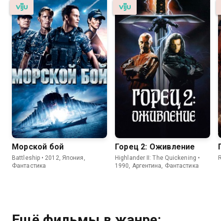
Морской бой
Горец 2: Оживление
Battleship • 2012, Япония,
Highlander II: The Quickening •
R
Фантастика
1990, Аргентина, Фантастика
Ещё фильмы в жанре: