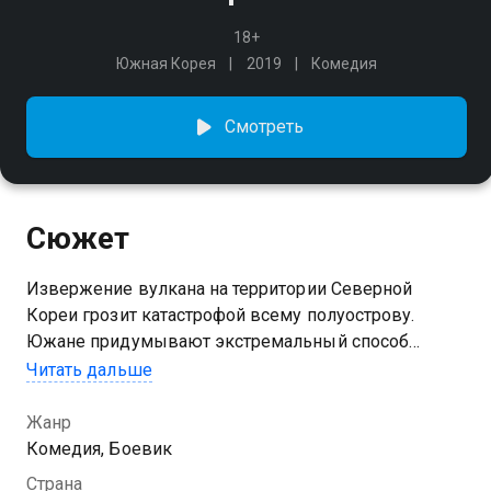
18+
Южная Корея
2019
Комедия
Смотреть
Сюжет
Извержение вулкана на территории Северной
Кореи грозит катастрофой всему полуострову.
Южане придумывают экстремальный способ
успокоить стихию, но для этого им нужно выкрасть
Читать дальше
ядерное оружие у соседей.
Жанр
Комедия, Боевик
Страна