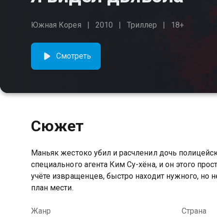
Южная Корея
2010
Триллер
18+
Смотреть
Сюжет
Маньяк жестоко убил и расчленил дочь полицейс
специального агента Ким Су-хёна, и он этого прост
учёте извращенцев, быстро находит нужного, но н
план мести.
Жанр
Страна