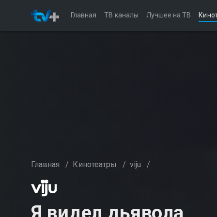
Главная
ТВ каналы
Лучшее на ТВ
Кино
Главная
/
Кинотеатры
/
viju
/
Я видел дьявола