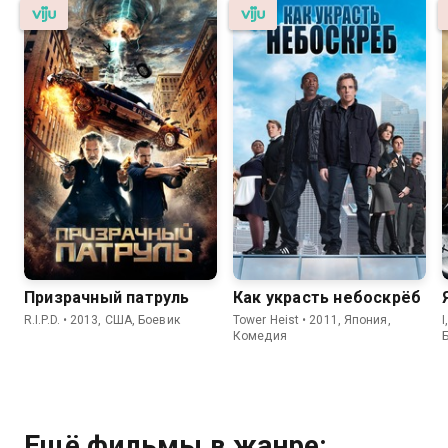
Призрачный патруль
Как украсть небоскрёб
R.I.P.D. • 2013, США, Боевик
Tower Heist • 2011, Япония,
I
Комедия
Ещё фильмы в жанре: