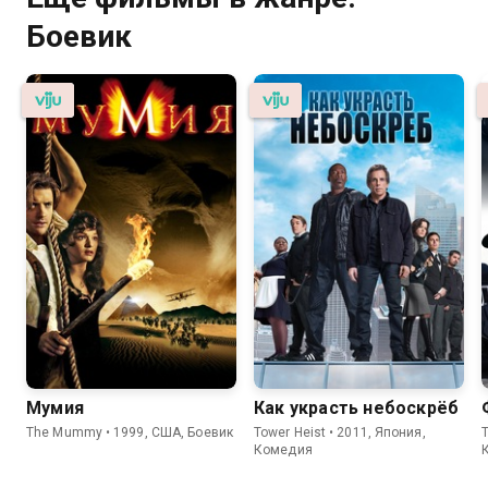
Боевик
Мумия
Как украсть небоскрёб
The Mummy • 1999, США, Боевик
Tower Heist • 2011, Япония,
T
Комедия