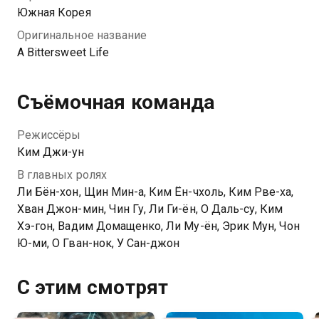
Южная Корея
Оригинальное название
A Bittersweet Life
Съёмочная команда
Режиссёры
Ким Джи-ун
В главных ролях
Ли Бён-хон, Щин Мин-а, Ким Ён-чхоль, Ким Рве-ха,
Хван Джон-мин, Чин Гу, Ли Ги-ён, О Даль-су, Ким
Хэ-гон, Вадим Домащенко, Ли Му-ён, Эрик Мун, Чон
Ю-ми, О Гван-нок, У Сан-джон
С этим смотрят