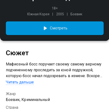
18+
Южная Корея
2005
Боевик
Смотреть
Сюжет
Мафиозный босс поручает своему самому верному
подчиненному проследить за юной подружкой,
которую босс начал подозревать в измене. Вскоре
герой обнаруживает, что его начальник был прав —
Читать дальше
у девушки есть другой любовник. Теперь, согласно
поручению шефа её нужно убить…
Жанр
Боевик, Криминальный
Страна