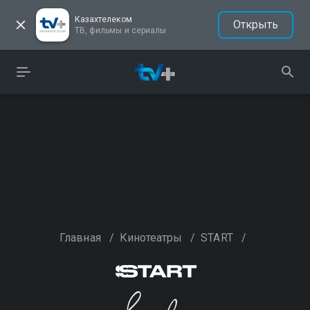
Казахтелеком
Открыть
ТВ, фильмы и сериалы
Главная
/
Кинотеатры
/
START
/