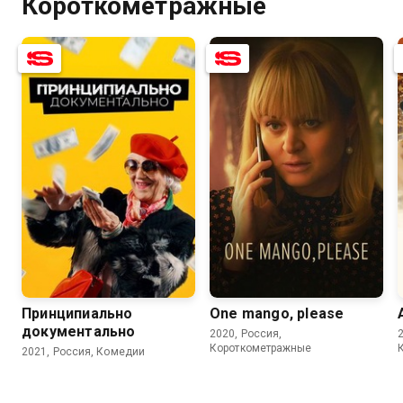
Короткометражные
7.1
5.3
5.1
Принципиально
One mango, please
документально
2020, Россия,
Короткометражные
2021, Россия, Комедии