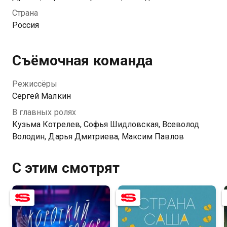
квартиру, Шуст начинает ревновать. Он замечает
Страна
аромат Дашиных духов, который не дает ему покоя.
Россия
Рома уходит на работу, а у героев остается
несколько часов, чтобы говорить о пустяках,
молчать о главном и вдыхать воздух с ноткой
Съёмочная команда
ветивера.
Режиссёры
Сергей Малкин
В главных ролях
Кузьма Котрелев, Софья Шидловская, Всеволод
Володин, Дарья Дмитриева, Максим Павлов
С этим смотрят