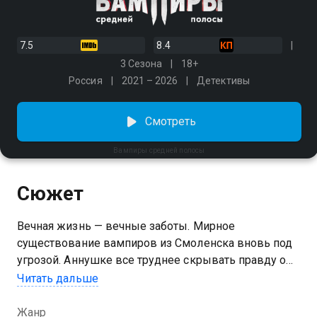
7.5
8.4
3 Сезона
18+
Россия
2021 – 2026
Детективы
Смотреть
Вампиры средней полосы
Сюжет
Вечная жизнь — вечные заботы. Мирное
существование вампиров из Смоленска вновь под
угрозой. Аннушке все труднее скрывать правду о
себе от старого знакомого, московского
Читать дальше
следователя. Графиня Ольга готовится родить
необычного младенца и терпит похождения
Жанр