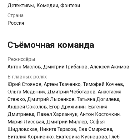
Барановского, переставшего быть человеком. В
Детективы, Комедии, Фэнтези
городе начинают исчезать люди, и подозрения,
Страна
разумеется, опять падают на семью деда Славы. От
Россия
Хранителей толка нет: в их рядах разлад. Проиграв в
схватке, Борис Феликсович и кровожадные
обитатели уральской фермы точат клык на более
Съёмочная команда
мирных собратьев. И если Святослав Вернидубович
не решит вопрос миром — грядет битва, каких не
Режиссёры
бывало.
Антон Маслов, Дмитрий Грибанов, Алексей Акимов
В главных ролях
Юрий Стоянов, Артем Ткаченко, Тимофей Кочнев,
Ольга Медынич, Дмитрий Чеботарев, Анастасия
Стежко, Дмитрий Лысенков, Татьяна Догилева,
Андрей Соколов, Егор Дружинин, Евгения
Дмитриева, Павел Харланчук, Антон Косточкин,
Мария Лисовая, Дмитрий Миллер, Софья
Шидловская, Никита Тарасов, Ева Смирнова,
Виталия Корниенко, Екатерина Кузнецова, Глеб