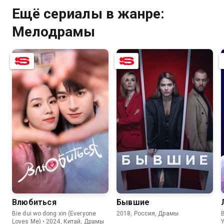
Ещё сериалы в жанре:
Мелодрамы
7.9
7.2
7.8
7.1
Влюбиться
Бывшие
Bie dui wo dong xin (Everyone
2018, Россия, Драмы
B
Loves Me) • 2024, Китай, Драмы