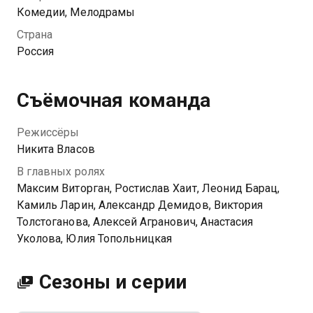
вся съёмочная группа собирается на «шапке»,
Комедии, Мелодрамы
банкете после окончания съёмок. В этот вечер они
Страна
не только пьют шампанское, но и высказывают
Россия
друг другу всё. Романы подходят к концу, споры
утихают, а режиссёр пытается понять, удалось ли
ему после сериалов про бандитов и ментов создать
Съёмочная команда
что-то «настоящее».
Режиссёры
Никита Власов
В главных ролях
Максим Виторган, Ростислав Хаит, Леонид Барац,
Камиль Ларин, Александр Демидов, Виктория
Толстоганова, Алексей Агранович, Анастасия
Уколова, Юлия Топольницкая
Сезоны и серии