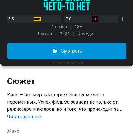
6.5
7.0
1 Сезон
18+
Россия
2021
Комедии
Смотреть
В Бореньке чего-то нет
Сюжет
Кино — это мир, в котором слишком много
переменных. Успех фильма зависит не только от
режиссёра и актёров, но и того, что происходит за
кадром. А чего там только не творится: вечные
Читать дальше
споры сценаристов, интриги, служебные романы и
деньги, которых не всегда хватает. И вот наконец
Жанр