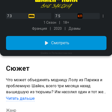
7.3
7.5
1 Сезон
18+
Франция
2020
Драмы
Смотреть
Шайен и Лола вне закона
Сюжет
Что может объединять модницу Лолу из Парижа и
проблемную Шайен, всего три месяца назад
вышедшую из тюрьмы? Им насолил один и тот же
мужчина. Когда одна из женщин случайно убивает
Читать дальше
жену обидчика, вторая становится свидетельницей
— и понимает, что преступление свалят на нее.
Жанр