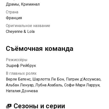
Шайен обращается за помощью к криминальному
Драмы, Криминал
авторитету. Чтобы расплатиться за спасение,
Страна
невольные подруги по несчастью погружаются в
Франция
мир нелегальной торговли, жестоких бандитов и
Оригинальное название
продажных полицейских.
Cheyenne & Lola
Съёмочная команда
Режиссёры
Эшреф Рейбрук
В главных ролях
Верле Батенс, Шарлотта Ле Бон, Патрик д’Ассумсао,
Альбан Ленуар, Лубна Азабаль, Софи-Мари Ларруи,
Наталия Дончева
Сезоны и серии