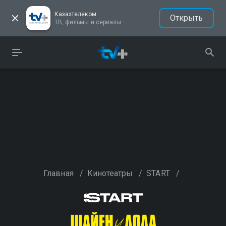
Казахтелеком
Открыть
ТВ, фильмы и сериалы
Главная
/
Кинотеатры
/
START
/