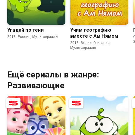
8.3
8.5
Угадай по тени
Учим географию
вместе с Ам Нямом
2018, Россия, Мультсериалы
C
2018, Великобритания,
Мультсериалы
Ещё сериалы в жанре:
Развивающие