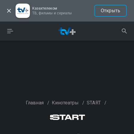
Казахтелеком
Открыть
ТВ, фильмы и сериалы
Главная
/
Кинотеатры
/
START
/