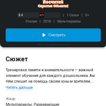
8.4
1 Сезон
0+
Россия
2018
Мультсериалы
Смотреть
Посчитай скрытые объекты
Сюжет
Тренировка памяти и внимательности — важный
элемент обучения для каждого дошкольника. Ам
Ням спешит на помощь своим юным зрителям.
Благодаря скрытым в кадре предметам зелёный
Читать дальше
монстрик развивает наблюдательность детей и
заряжает малышей позитивом на весь день.
Жанр
Мультсериалы, Развивающие