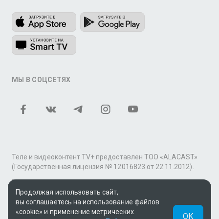
МЫ В СОЦСЕТЯХ
Теле и видеоконтент TV+ предоставлен ТОО «ALACAST»
(Государственная лицензия № 12016823 от 22.11.2012).
В рамках услуги «Видео по подписке» для «Пакета
фильмов и сериалов tv+» контент предоставляется
Продолжая использовать сайт,
онлайн-кинотеатром MEGOGO.
вы соглашаетесь на использование файлов
«cookie» и применение метрических
ОК
Поддержка: tvplus@telecom.kz