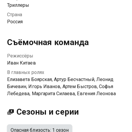
меньшей из проблем женщины. Однажды ночью
Триллеры
заботливый муж Виктор вместе с любовницей
Страна
попадает в ДТП. Иллюзии Анны рассыпаются на
Россия
глазах — не в силах простить измену, она собирается
мстить. А роковая авария сплетает судьбы
водителей и пассажиров в причудливый узор
Съёмочная команда
предательств, интриг и разоблачений.
Режиссёры
Иван Китаев
В главных ролях
Елизавета Боярская, Артур Бесчастный, Леонид
Бичевин, Игорь Иванов, Артем Быстров, Софья
Лебедева, Маргарита Силаева, Евгения Леонова
Сезоны и серии
Опасная близость: 1 сезон