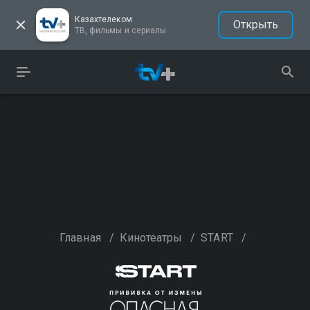
Казахтелеком
Открыть
ТВ, фильмы и сериалы
Главная
/
Кинотеатры
/
START
/