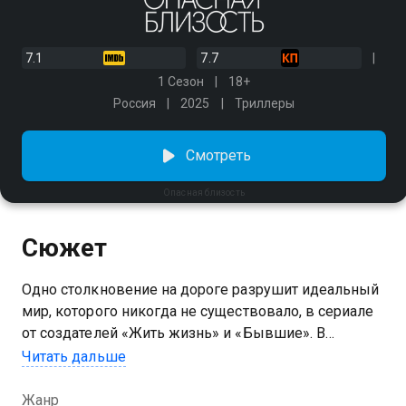
7.1
7.7
1 Сезон
18+
Россия
2025
Триллеры
Смотреть
Опасная близость
Сюжет
Одно столкновение на дороге разрушит идеальный
мир, которого никогда не существовало, в сериале
от создателей «Жить жизнь» и «Бывшие». В
реальности пластического хирурга Анны нет места
Читать дальше
несовершенству и человеческим слабостям —
кроме дочки-неформалки Сони. Но скоро она станет
Жанр