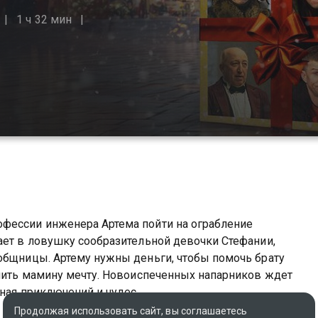
1 ч 32 мин
фессии инженера Артема пойти на ограбление
ает в ловушку сообразительной девочки Стефании,
общницы. Артему нужны деньги, чтобы помочь брату
лнить мамину мечту. Новоиспеченных напарников ждет
ная приключений и чудес.
Продолжая использовать сайт, вы соглашаетесь