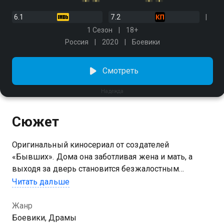
6.1
7.2
1 Сезон
18+
Россия
2020
Боевики
Смотреть
Надежда
Сюжет
Оригинальный киносериал от создателей
«Бывших». Дома она заботливая жена и мать, а
выходя за дверь становится безжалостным
киллером. Причина такого раздвоения кроется в
Читать дальше
прошлом Надежды, в 90-х, поделивших жизнь на
«до» и «после». Устав вести двойную игру, героиня
Жанр
готова решить, кто она: доктор Джекилл или мистер
Боевики, Драмы