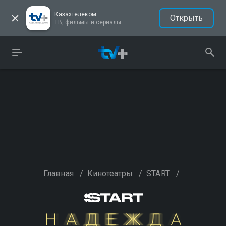
Казахтелеком
Открыть
ТВ, фильмы и сериалы
Главная
/
Кинотеатры
/
START
/