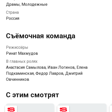
знакомство меняет их обоих и заставляет всерьез
Драмы, Молодежные
задуматься о будущем.
Страна
Россия
Съёмочная команда
Режиссёры
Ринат Махмудов
В главных ролях
Анастасия Самылова, Иван Логинов, Елена
Подкаминская, Федор Лавров, Дмитрий
Овчинников
С этим смотрят