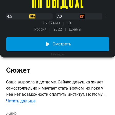
4.5
7.0
1 ч 37 мин
18+
Россия
2022
Драмы
Смотреть
На выдохе
Сюжет
Саша выросла в детдоме. Сейчас девушка живет
самостоятельно и мечтает стать врачом, но пока у
нее нет возможности оплатить институт. Поэтому
героиня отдает силы боям без правил. Однажды ей
Читать дальше
удается приблизиться к цели: Сашу нанимают
сиделкой к парню на инвалидном кресле. Это
Жанр