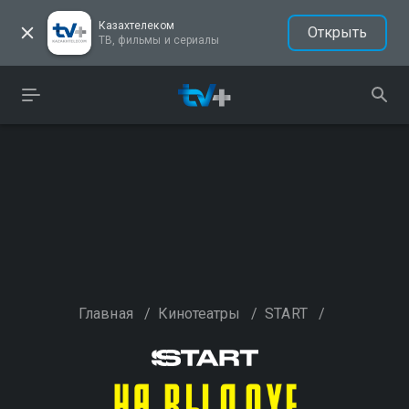
Казахтелеком
Открыть
ТВ, фильмы и сериалы
Главная
/
Кинотеатры
/
START
/