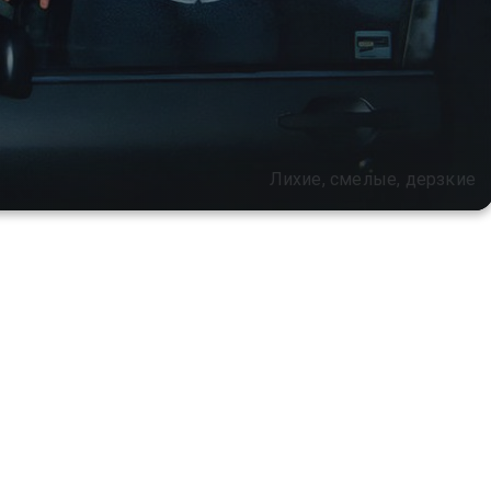
Лихие, смелые, дерзкие