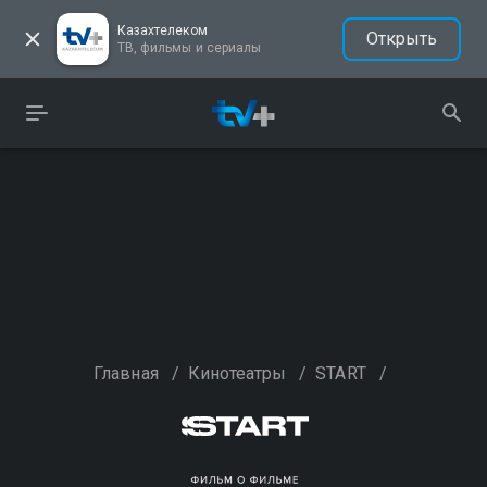
Казахтелеком
Открыть
ТВ, фильмы и сериалы
Главная
/
Кинотеатры
/
START
/