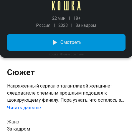
22 мин
18+
Россия
2023
За кадром
Смотреть
Кошка. Фильм о фильме
Сюжет
Напряженный сериал о талантливой женщине-
следователе с темным прошлым подошел к
шокирующему финалу. Пора узнать, что осталось за
кадром. История, вдохновленная реальной
Читать дальше
статистикой пропавших детей, создавалась под
свинцовым небом Калининграда и требовала
Жанр
максимальной отдачи всех участников процесса. О
За кадром