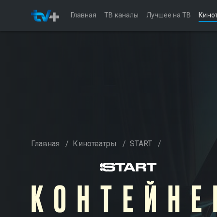
Главная
ТВ каналы
Лучшее на ТВ
Кино
Главная
/
Кинотеатры
/
START
/