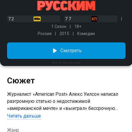
7.2
7.7
1 Сезон
18+
Россия
2015
Комедии
Смотреть
Как я стал русским
Сюжет
Журналист «American Post» Алекс Уилсон написал
разгромную статью о недостижимой
«американской мечте» и «выиграл» бессрочную
командировку в Россию. Поначалу герой с ужасом
Читать дальше
принимает мысль о родине балалаек, водки и
медведей, но со временем проникается любовью и
Жанр