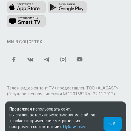
МЫ В СОЦСЕТЯХ
Теле и видеоконтент TV+ предоставлен ТОО «ALACAST»
(Государственная лицензия № 12016823 от 22.11.2012).
В рамках услуги «Видео по подписке» для «Пакета
фильмов и сериалов tv+» контент предоставляется
Продолжая использовать сайт,
онлайн-кинотеатром MEGOGO.
вы соглашаетесь на использование файлов
«cookie» и применение метрических
ОК
Поддержка: tvplus@telecom.kz
программ в соответствии с
Публичным