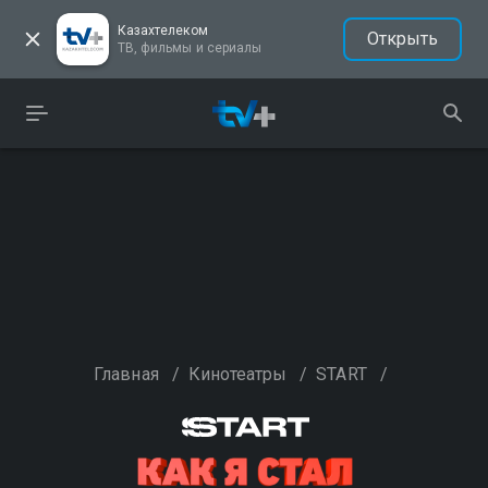
Казахтелеком
Открыть
ТВ, фильмы и сериалы
Главная
/
Кинотеатры
/
START
/