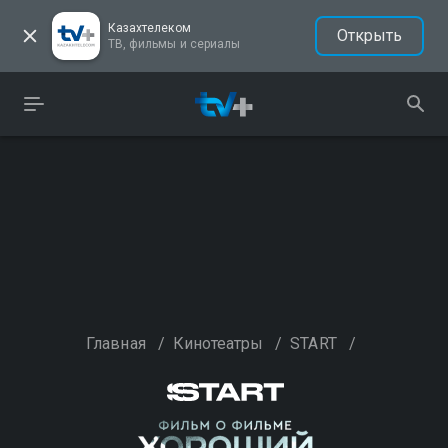
Казахтелеком
Открыть
ТВ, фильмы и сериалы
Главная
/
Кинотеатры
/
START
/