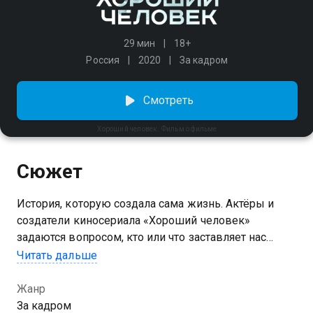
29 мин
18+
Россия
2020
За кадром
Смотреть
Хороший человек. Фильм о фильме
Сюжет
История, которую создала сама жизнь. Актёры и
создатели киносериала «Хороший человек»
задаются вопросом, кто или что заставляет нас
совершать насилие. Всё, что осталось за кадром
Читать дальше
проекта: видео со съёмок, поездка в Ангарск и
встреча с самым страшным маньяком России.
Жанр
За кадром