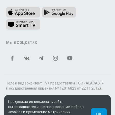
МЫ В СОЦСЕТЯХ
Теле и видеоконтент TV+ предоставлен ТОО «ALACAST»
(Государственная лицензия № 12016823 от 22.11.2012).
В рамках услуги «Видео по подписке» для «Пакета
фильмов и сериалов tv+» контент предоставляется
Продолжая использовать сайт,
онлайн-кинотеатром MEGOGO.
вы соглашаетесь на использование файлов
«cookie» и применение метрических
ОК