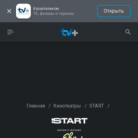
Казахтелеком
Открыть
ТВ, фильмы и сериалы
Главная
/
Кинотеатры
/
START
/