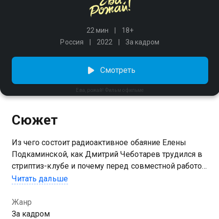
22 мин
18+
Россия
2022
За кадром
Смотреть
Ева, рожай! Фильм о фильме
Сюжет
Из чего состоит радиоактивное обаяние Елены
Подкаминской, как Дмитрий Чеботарев трудился в
стриптиз-клубе и почему перед совместной работой
в «Ева, рожай!» они познакомились заново, хотя уже
Читать дальше
снимались раньше в постельной сцене другой
картины.
Жанр
За кадром