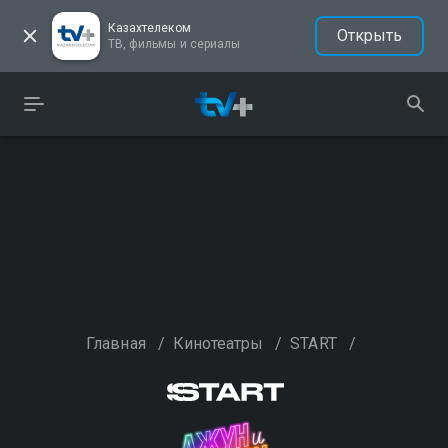
Казахтелеком
Открыть
ТВ, фильмы и сериалы
Главная
/
Кинотеатры
/
START
/