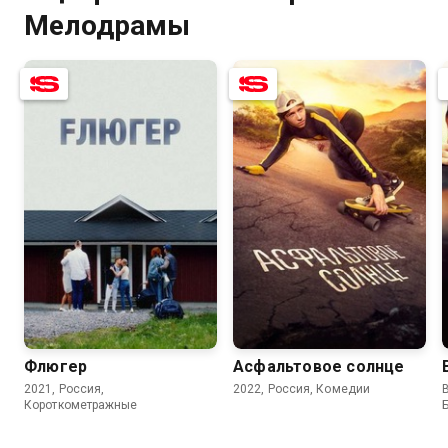
Мелодрамы
5.9
7.2
5.6
Флюгер
Асфальтовое солнце
2021, Россия,
2022, Россия, Комедии
B
Короткометражные