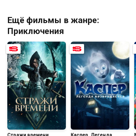
Ещё фильмы в жанре:
Приключения
5.9
3.6
6.5
3.9
Стражи времени
Каспер. Легенда