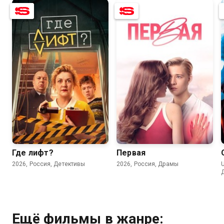
7.1
6.4
6.8
4.7
Где лифт?
Первая
2026, Россия, Детективы
2026, Россия, Драмы
U
Ещё фильмы в жанре: