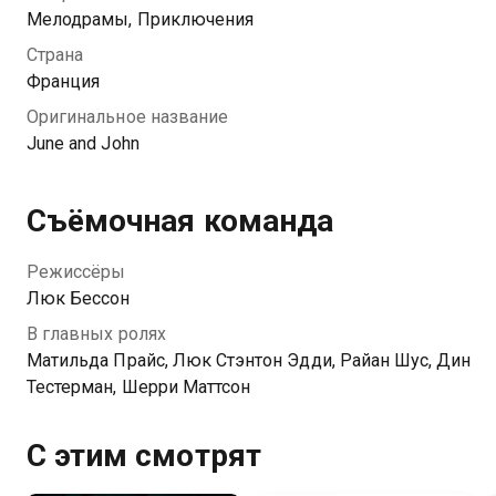
злополучный день не выводит парня из себя.
Мелодрамы, Приключения
Судьба ли, но именно в самый тяжелый момент
Страна
герой встречает Джун — девушку, которая
Франция
отказывается следовать любым правилам и точно
Оригинальное название
знает, как получать удовольствие. У них есть всего
June and John
72 часа, чтобы провести их вместе в безумнейшем
приключении. И за это время Джону предстоит
научиться радоваться жизни здесь и сейчас.
Съёмочная команда
Режиссёры
Люк Бессон
В главных ролях
Матильда Прайс, Люк Стэнтон Эдди, Райан Шус, Дин
Тестерман, Шерри Маттсон
С этим смотрят