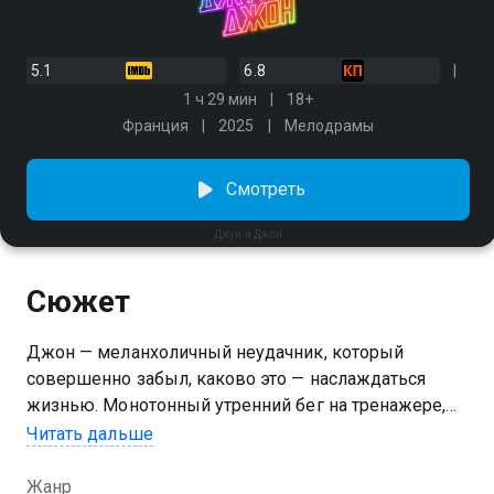
5.1
6.8
1 ч 29 мин
18+
Франция
2025
Мелодрамы
Смотреть
Джун и Джон
Сюжет
Джон — меланхоличный неудачник, который
совершенно забыл, каково это — наслаждаться
жизнью. Монотонный утренний бег на тренажере,
скучная работа с дотошным начальником и
Читать дальше
неловкие беседы с гиперопекающей матерью —
серые будни уныло сменяют друг друга, пока один
Жанр