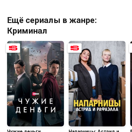
Ещё сериалы в жанре:
Криминал
8.0
6.1
8.5
8.2
Чужие деньги
Напарницы: Астрид и