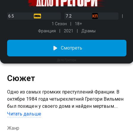
6.5
7.2
1 Сезон
18+
Франция
2021
Драмы
Смотреть
Дело Грегори
Сюжет
Одно из самых громких преступлений Франции. В
октябре 1984 года четырехлетний Грегори Вильмен
был похищен у своего дома и найден мертвым.
Поиск подозреваемых обернулся настоящим
Читать дальше
противостоянием внутри семьи Вильменов,
вскрывшим темные секреты «клана ненависти».
Жанр