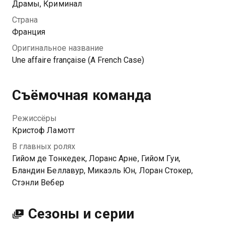
Сельская драма тесно переплела судьбы
Драмы, Криминал
полицейских, судей, журналистов и жертв этой
Страна
истории. Никто из них не догадывался, что точка в
Франция
деле Грегори так и не будет поставлена.
Оригинальное название
Une affaire française (A French Case)
Съёмочная команда
Режиссёры
Кристоф Ламотт
В главных ролях
Гийом де Тонкедек, Лоранс Арне, Гийом Гуи,
Бландин Беллавур, Микаэль Юн, Лоран Стокер,
Стэнли Вебер
Сезоны и серии