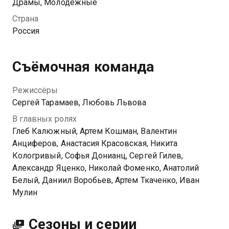
влюблен. Так появляется «Черная весна» —
Драмы, Молодежные
дуэльный клуб, действующий по своим законам и
Страна
правилам и позволяющий юным дуэлянтам понять
Россия
себя и разобраться в тайнах этого города. Но
неминуемая развязка близится с каждым
поединком.
Съёмочная команда
Режиссёры
Сергей Тарамаев, Любовь Львова
В главных ролях
Глеб Калюжный, Артем Кошман, Валентин
Анциферов, Анастасия Красовская, Никита
Кологривый, Софья Донианц, Сергей Гилев,
Александр Яценко, Николай Фоменко, Анатолий
Белый, Даниил Воробьев, Артем Ткаченко, Иван
Мулин
Сезоны и серии