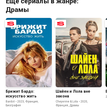
Ещё сериалы в жанре:
Драмы
7.4
6.5
7.5
7.3
Брижит Бардо:
Шайен и Лола вне
искусство жить
закона
Bardot • 2023, Франция,
Cheyenne & Lola • 2020,
Биография
Франция, Драмы