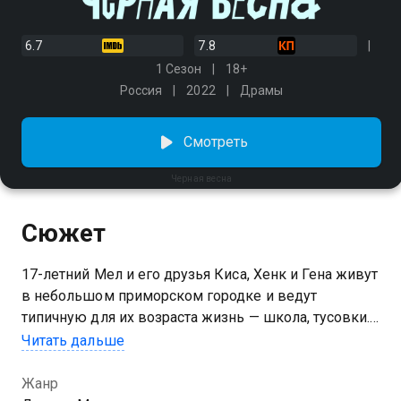
6.7
7.8
1 Сезон
18+
Россия
2022
Драмы
Смотреть
Черная весна
Сюжет
17-летний Мел и его друзья Киса, Хенк и Гена живут
в небольшом приморском городке и ведут
типичную для их возраста жизнь — школа, тусовки.
Но всё круто меняется с появлением пары
Читать дальше
настоящих дуэльных пистолетов. Мел рвется
отстоять честь подруги, в нее он давно и безответно
Жанр