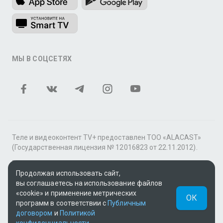
МЫ В СОЦСЕТЯХ
Теле и видеоконтент TV+ предоставлен ТОО «ALACAST»
(Государственная лицензия № 12016823 от 22.11.2012).
В рамках услуги «Видео по подписке» для «Пакета
фильмов и сериалов tv+» контент предоставляется
Продолжая использовать сайт,
онлайн-кинотеатром MEGOGO.
вы соглашаетесь на использование файлов
«cookie» и применение метрических
ОК
Поддержка: tvplus@telecom.kz
программ в соответствии с
Публичным
договором
и
Политикой
UUID: 6eb99ca5-5062-472c-b7a9-e3cccc6b4c25