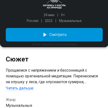
24 мин
0+
Россия
2022
Музыкальные
Смотреть
Баланс. Ночевка у костра на природе
Сюжет
Прощаемся с напряжением и бессонницей с
помощью оригинальной медитации. Перенесемся
на опушку у леса, где опускаются сумерки,
разгораются звезды, греет костер. Следуйте за
Читать дальше
голосом, дышите, представляйте, что вы лежите в
очень уютном спальном мешке. Ум успокаивается,
Жанр
тело расслабляется, вы засыпаете, а медитация
Музыкальные