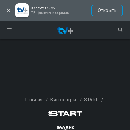
Казахтелеком
Открыть
ТВ, фильмы и сериалы
Главная
/
Кинотеатры
/
START
/