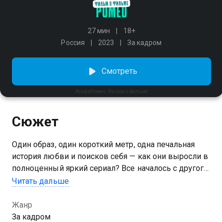
27 мин
18+
Россия
2023
За кадром
Смотреть
АльфаРомео. Фильм о фильме
Сюжет
Один образ, один короткий метр, одна печальная
история любви и поисков себя — как они выросли в
полноценный яркий сериал? Все началось с другого
альфача: режиссер Радик Рахимов посвятил
Читать дальше
одинокому брутальному мужчине документальный
фильм, одержавший победу на «Горький fest».
Жанр
Герой дока и стал прототипом Антона — и родилась
За кадром