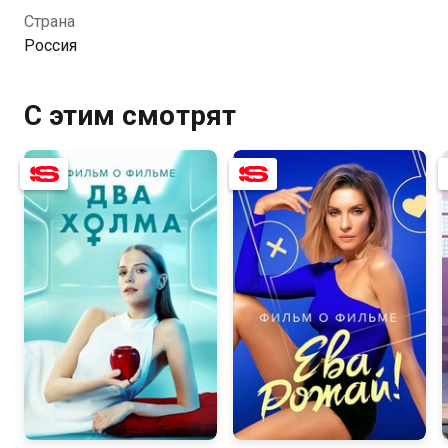
дерзкая комедия с интерьерами мечты, шутками на
Страна
грани, реквизитом из магазина для взрослых и
Россия
образами, которые останутся со зрителями надолго.
Рассказы продюсеров и актеров погрузят в
эстетичный, жестокий, но полный искренности мир,
С этим смотрят
где даже альфач и феминистка способны найти
общий язык.