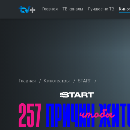
Главная
ТВ каналы
Лучшее на ТВ
Кино
Главная
/
Кинотеатры
/
START
/