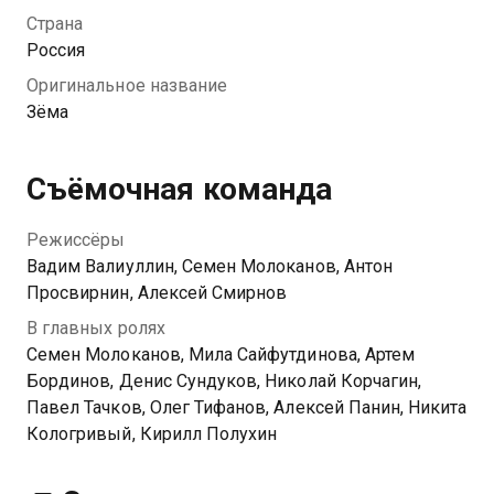
подвозит красавицу, но и помогает ей починить
Страна
дорогие туфли. Мила для него – идеальная девушка,
Россия
но сможет ли бедный и необразованный парень
Оригинальное название
покорить представительницу золотой молодежи?
Зёма
Съёмочная команда
Режиссёры
Вадим Валиуллин, Семен Молоканов, Антон
Просвирнин, Алексей Смирнов
В главных ролях
Семен Молоканов, Мила Сайфутдинова, Артем
Бординов, Денис Сундуков, Николай Корчагин,
Павел Тачков, Олег Тифанов, Алексей Панин, Никита
Кологривый, Кирилл Полухин