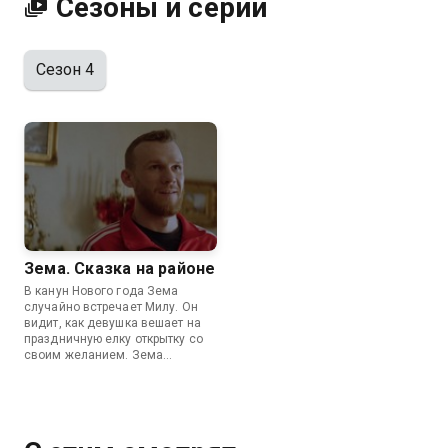
Сезоны и серии
Сезон 4
Зема. Сказка на районе
В канун Нового года Зема
случайно встречает Милу. Он
видит, как девушка вешает на
праздничную елку открытку со
своим желанием. Зема
понимает, что это его шанс
наконец-то сойтись с Милой, и
решает исполнить ее мечту. Вот
только метафорическое
желание девушки он понимает