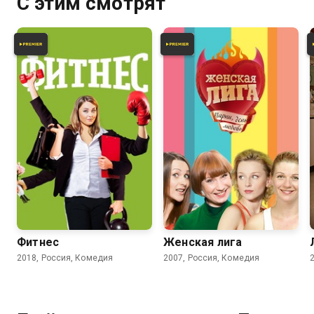
С этим смотрят
по-своему...
4.2
3.7
Фитнес
Женская лига
2018, Россия, Комедия
2007, Россия, Комедия