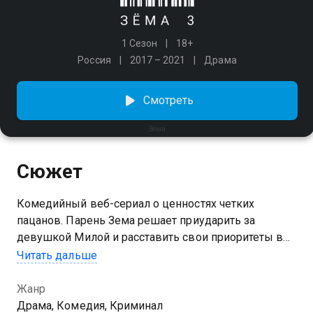
1 Сезон
18+
Россия
2017 – 2021
Драма
Смотреть
Зёма
Сюжет
Комедийный веб-сериал о ценностях четких
пацанов. Парень Зема решает приударить за
девушкой Милой и расставить свои приоритеты в
жизни. На вечеринке Мила застукивает своего
Читать дальше
бойфренда с другим юношей. В ярости она уезжает
на такси и там знакомится с дворовым пацаном
Жанр
Земой, который живет по понятиям. Зема не только
Драма, Комедия, Криминал