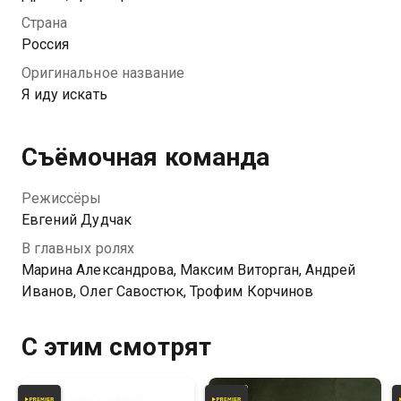
правда ждет впереди: Костя — не жертва, а
Страна
преступник. Елена мучается осознанием
Россия
ответственности и собственной вины, пытаясь
Оригинальное название
разобраться в том, что же могло сподвигнуть сына
Я иду искать
на стрельбу. Она начинает собственное
расследование и понимает, что ничего не знает о
своем ребенке.
Съёмочная команда
Режиссёры
Евгений Дудчак
В главных ролях
Марина Александрова, Максим Виторган, Андрей
Иванов, Олег Савостюк, Трофим Корчинов
С этим смотрят