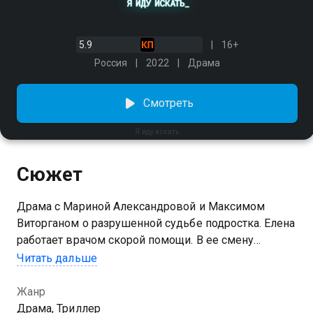
5.9
16+
Россия
2022
Драма
Смотреть
Я иду искать
Сюжет
Драма с Мариной Александровой и Максимом
Виторганом о разрушенной судьбе подростка. Елена
работает врачом скорой помощи. В ее смену
дежурный получает сообщение о перестрелке на
Читать дальше
лодочной станции, где есть пострадавшие. Среди
них — Костя, старший сын Елены. Бригада тут же
Жанр
выезжает на место преступления, но страшная
Драма, Триллер