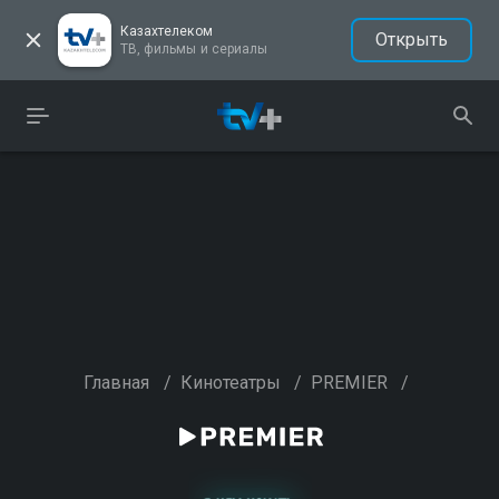
Казахтелеком
Открыть
ТВ, фильмы и сериалы
Главная
/
Кинотеатры
/
PREMIER
/