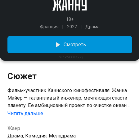
18+
Франция
2022
Драма
Смотреть
Все любят Жанну
Сюжет
Фильм-участник Каннского кинофестиваля. Жанна
Майер — талантливый инженер, мечтающая спасти
планету. Ее амбициозный проект по очистке океана
от пластика должен был изменить мир к лучшему,
Читать дальше
но обернулся полным провалом. Жанна
оказывается на грани банкротства. Единственное,
Жанр
что у нее осталось, — это мамина квартира в
Драма, Комедия, Мелодрама