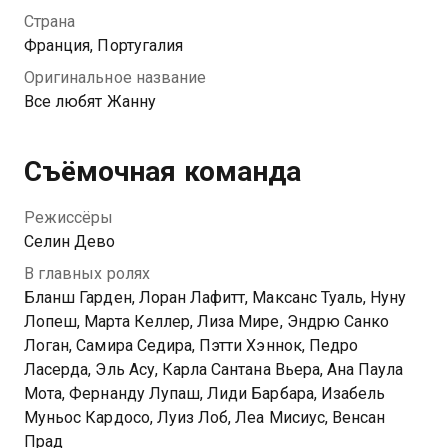
Лиссабоне, которую теперь она вынуждена продать.
Страна
В Португалии Жанне придется столкнуться не только
Франция, Португалия
с болезненными воспоминаниями, но и школьным
Оригинальное название
другом Жаном. Поможет ли ей его эксцентричный
Все любят Жанну
взгляд вновь поверить в свою мечту?
Съёмочная команда
Режиссёры
Селин Дево
В главных ролях
Бланш Гарден, Лоран Лафитт, Максанс Туаль, Нуну
Лопеш, Марта Келлер, Лиза Мире, Эндрю Санко
Логан, Самира Седира, Пэтти Хэннок, Педро
Ласерда, Эль Асу, Карла Сантана Вьера, Ана Паула
Мота, Фернанду Лупаш, Лиди Барбара, Изабель
Муньос Кардосо, Луиз Лоб, Леа Мисиус, Венсан
Прад