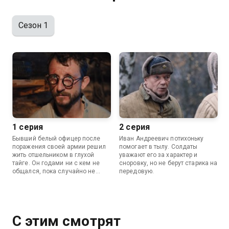
Сезон 1
1 серия
2 серия
Бывший белый офицер после
Иван Андреевич потихоньку
поражения своей армии решил
помогает в тылу. Солдаты
жить отшельником в глухой
уважают его за характер и
тайге. Он годами ни с кем не
сноровку, но не берут старика на
общался, пока случайно не
передовую.
узнал о начале Великой
Отечественной войны.
С этим смотрят