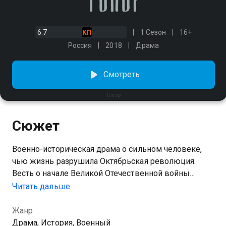
6.7
1 Сезон
16+
Россия
2018
Драма
Смотреть
Топор
Сюжет
Военно-историческая драма о сильном человеке,
чью жизнь разрушила Октябрьская революция.
Весть о начале Великой Отечественной войны
приходит в далекую от боевых действий сибирскую
Читать дальше
тайгу, где уже 17 лет проводит в добровольном
изгнании старый отшельник. Информация о
Жанр
нападении врагов вынуждает его изменить свои
Драма, История, Военный