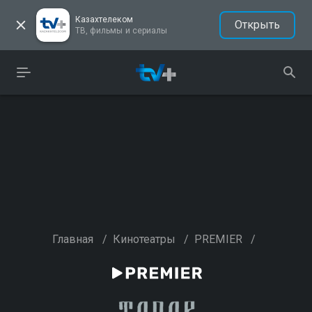
Казахтелеком
Открыть
ТВ, фильмы и сериалы
Главная
/
Кинотеатры
/
PREMIER
/