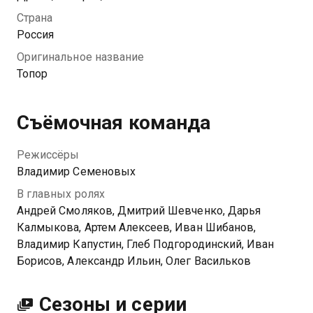
планы. Он был блестящим офицером и воевал на
Страна
стороне белогвардейцев, поэтому без раздумий
Россия
устремляется на фронт. Его назначают в хозчасть,
Оригинальное название
которую вскоре оккупируют вражеские войска.
Топор
Теперь от решений Ивана Андреевича зависят
судьбы многих людей...
Съёмочная команда
Режиссёры
Владимир Семеновых
В главных ролях
Андрей Смоляков, Дмитрий Шевченко, Дарья
Калмыкова, Артем Алексеев, Иван Шибанов,
Владимир Капустин, Глеб Подгородинский, Иван
Борисов, Александр Ильин, Олег Васильков
Сезоны и серии