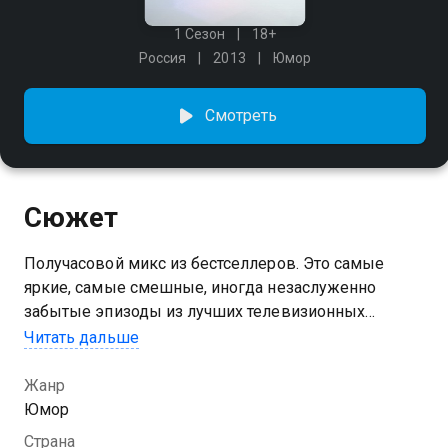
1 Сезон
18+
Россия
2013
Юмор
Смотреть
Сюжет
Получасовой микс из бестселлеров. Это самые
яркие, самые смешные, иногда незаслуженно
забытые эпизоды из лучших телевизионных
программ телеканала ТНТ.
Читать дальше
Жанр
Юмор
Страна