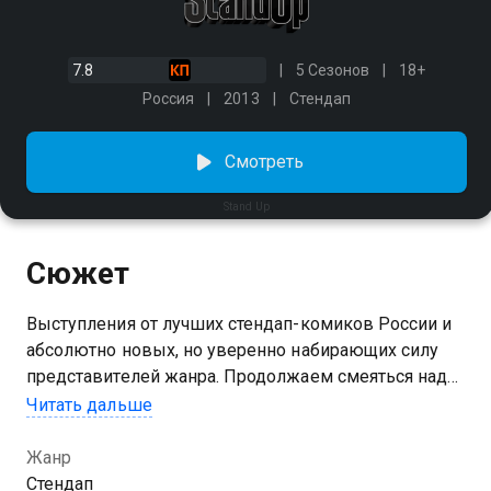
7.8
5 Сезонов
18+
Россия
2013
Стендап
Смотреть
Stand Up
Сюжет
Выступления от лучших стендап-комиков России и
абсолютно новых, но уверенно набирающих силу
представителей жанра. Продолжаем смеяться над
своими проблемами, слава богу, что они у нас есть.
Читать дальше
Жанр
Стендап