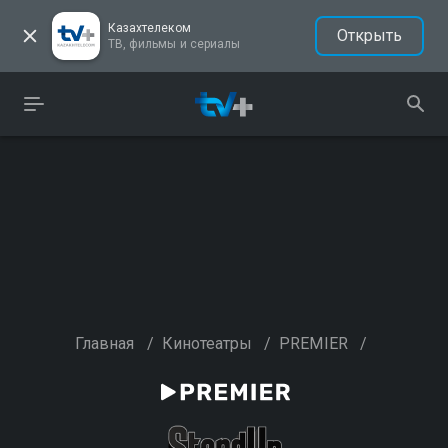
Казахтелеком
Открыть
ТВ, фильмы и сериалы
Главная
/
Кинотеатры
/
PREMIER
/