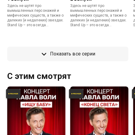
Здесь не шутят про
Здесь не шутят про
вымышленных персонажей и
вымышленных персонажей и
мифических существ, а также о
мифических существ, а также о
далеких (и недалеких) звездах.
далеких (и недалеких) звездах.
Stand Up – это всегда
Stand Up – это всегда
актуально, жизненно, честно и
актуально, жизненно, честно и
поэтому очень смешно!
поэтому очень смешно!
Показать все серии
С этим смотрят