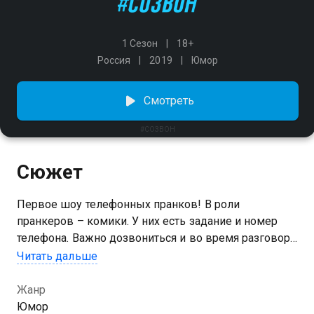
1 Сезон
18+
Россия
2019
Юмор
Смотреть
#СОЗВОН
Сюжет
Первое шоу телефонных пранков! В роли
пранкеров – комики. У них есть задание и номер
телефона. Важно дозвониться и во время разговора
вставлять «неожиданные» фразы, появляющиеся на
Читать дальше
планшете. Главное – сразу не спугнуть собеседника
и озвучить все, что появляется на экране гаджета!
Жанр
Юмор