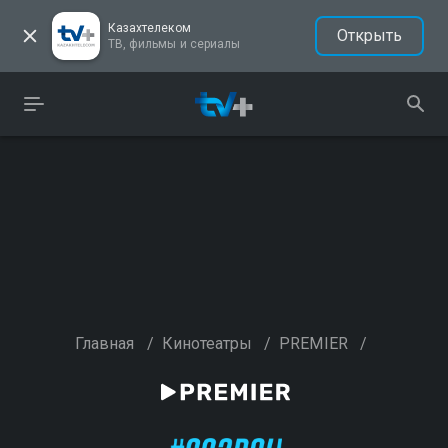
Казахтелеком
Открыть
ТВ, фильмы и сериалы
Главная
/
Кинотеатры
/
PREMIER
/