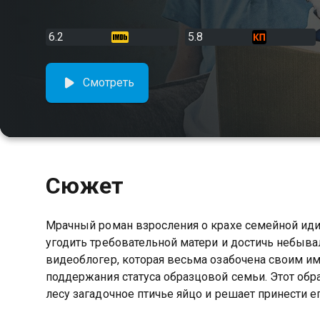
6.2
5.8
Смотреть
Сюжет
Мрачный роман взросления о крахе семейной идил
угодить требовательной матери и достичь небыва
видеоблогер, которая весьма озабочена своим им
поддержания статуса образцовой семьи. Этот обр
лесу загадочное птичье яйцо и решает принести е