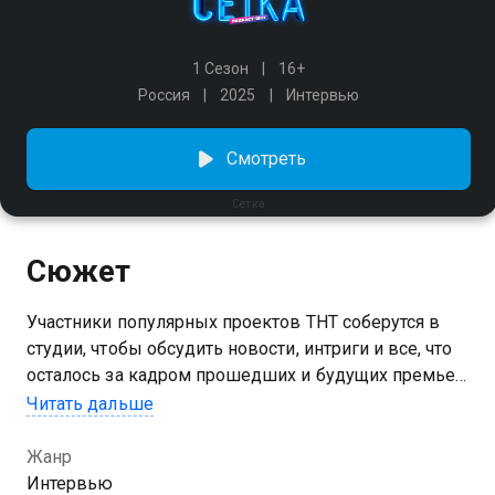
1 Сезон
16+
Россия
2025
Интервью
Смотреть
Сетка
Сюжет
Участники популярных проектов ТНТ соберутся в
студии, чтобы обсудить новости, интриги и все, что
осталось за кадром прошедших и будущих премьер
канала. Ведущие, актеры, музыканты и экстрасенсы
Читать дальше
поделятся личным мнением о пережитом опыте на
съемках, а также обсудят коллег откровенно и с
Жанр
юмором. А следить за разговором и задавать
Интервью