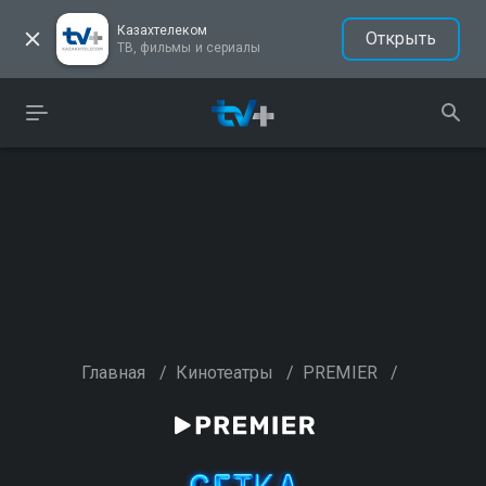
Казахтелеком
Открыть
ТВ, фильмы и сериалы
Главная
/
Кинотеатры
/
PREMIER
/