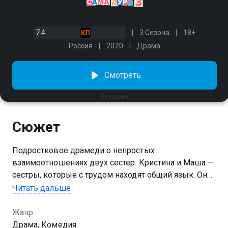
7.4
3 Сезона
18+
Россия
2020
Драма
Смотреть
Сама дура
Сюжет
Подростковое драмеди о непростых
взаимоотношениях двух сестер. Кристина и Маша —
сестры, которые с трудом находят общий язык. Они
пытаются найти свой путь в жизни и вырваться из-
Читать дальше
под опеки родителей, влюбляются и ссорятся, а
также учатся ладить друг с другом и решать первые
Жанр
трудности взросления самостоятельно.
Драма, Комедия