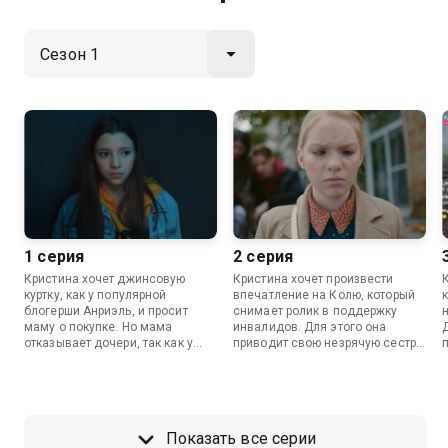
1 серия
2 серия
Кристина хочет джинсовую
Кристина хочет произвести
куртку, как у популярной
впечатление на Колю, который
блогерши Анриэль, и просит
снимает ролик в поддержку
маму о покупке. Но мама
инвалидов. Для этого она
отказывает дочери, так как у
приводит свою незрячую сестру
нее и так много вещей. Когда
на съемки и демонстративно
Кристина видит на Маше
ухаживает за ней. Но Маша
желанную джинсовку, то
узнает о хитрости Кристины и
выходит из себя.
решает ее проучить.
Показать все серии