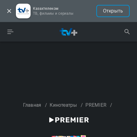
Казахтелеком
Открыть
ТВ, фильмы и сериалы
Главная
/
Кинотеатры
/
PREMIER
/