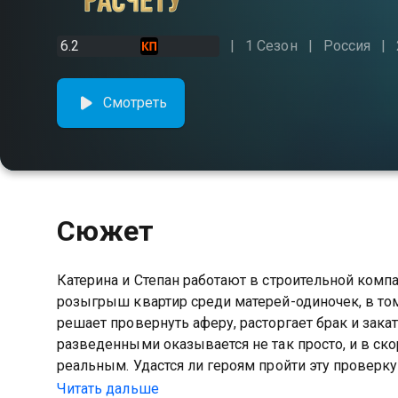
6.2
1 Сезон
Россия
Смотреть
Сюжет
Катерина и Степан работают в строительной компа
розыгрыш квартир среди матерей-одиночек, в том
решает провернуть аферу, расторгает брак и закат
разведенными оказывается не так просто, и в с
реальным. Удастся ли героям пройти эту проверку
заветных квадратных метров?
Читать дальше