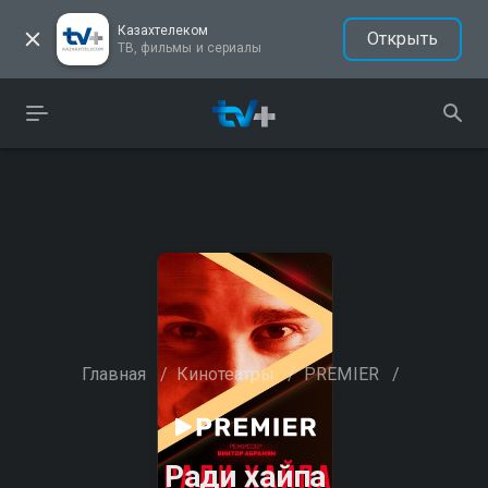
Казахтелеком
Открыть
ТВ, фильмы и сериалы
Главная
/
Кинотеатры
/
PREMIER
/
Ради хайпа