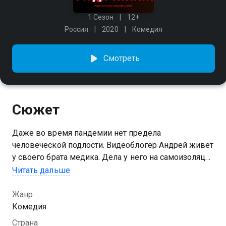
1 Сезон
12+
Россия
2020
Комедия
Смотреть
Сюжет
Даже во время пандемии нет предела
человеческой подлости. Видеоблогер Андрей живет
у своего брата медика. Дела у него на самоизоляции
идут плохо, так что парень решает схитрить. Ради
Читать дальше
популярности он притворяется больным
коронавирусом. Обман быстро приносит Андрею
Жанр
тысячи новых подписчиков, а вслед за ними и
Комедия
неприятные новости. Похоже, не все средства
Страна