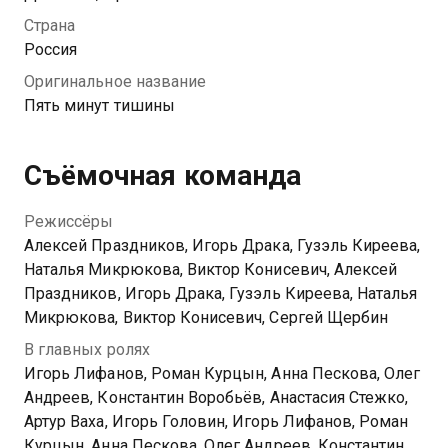
строгому руководителю. Вопреки личным
Страна
проблемам и разногласиям в коллективе, команда
Россия
профессионалов каждый день берется за
Оригинальное название
выполнение опаснейших и нестандартных заданий.
Пять минут тишины
Самоотверженность и сообразительность помогают
Греку и его соратникам спасать людей в самых
критических ситуациях.
Съёмочная команда
Режиссёры
Алексей Праздников, Игорь Драка, Гузэль Киреева,
Наталья Микрюкова, Виктор Конисевич, Алексей
Праздников, Игорь Драка, Гузэль Киреева, Наталья
Микрюкова, Виктор Конисевич, Сергей Щербин
В главных ролях
Игорь Лифанов, Роман Курцын, Анна Пескова, Олег
Андреев, Константин Воробьёв, Анастасия Стежко,
Артур Ваха, Игорь Головин, Игорь Лифанов, Роман
Курцын, Анна Пескова, Олег Андреев, Константин