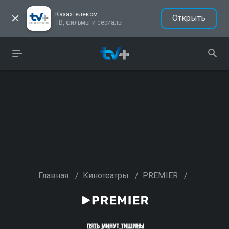
Казахтелеком
Открыть
ТВ, фильмы и сериалы
Главная
/
Кинотеатры
/
PREMIER
/