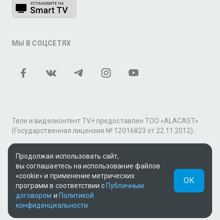
МЫ В СОЦСЕТЯХ
Теле и видеоконтент TV+ предоставлен ТОО «ALACAST»
(Государственная лицензия № 12016823 от 22.11.2012).
В рамках услуги «Видео по подписке» для «Пакета
Продолжая использовать сайт,
фильмов и сериалов tv+» контент предоставляется
вы соглашаетесь на использование файлов
онлайн-кинотеатром MEGOGO.
«cookie» и применение метрических
ОК
Поддержка: tvplus@telecom.kz
программ в соответствии с
Публичным
договором
и
Политикой
UUID: b5f3da0e-0cb9-4321-992f-47b67edf4f2b
конфиденциальности
v3.9.15
|
SSR