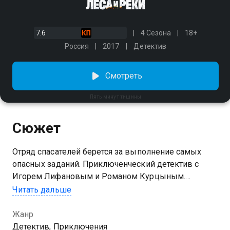
7.6
4 Сезона
18+
Россия
2017
Детектив
Смотреть
Пять минут тишины
Сюжет
Отряд спасателей берется за выполнение самых
опасных заданий. Приключенческий детектив с
Игорем Лифановым и Романом Курцыным.
Целеустремленный молодой москвич Александр
Читать дальше
Грек начинает службу в горноспасательном отряде
командира Сергея Гиреева. Со временем новичку
Жанр
удается войти в доверие к своим коллегам и
Детектив, Приключения